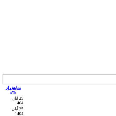
نمایش از
%s
25 آبان
1404
25 آبان
1404