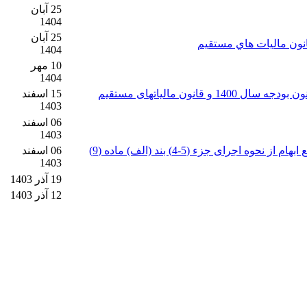
25 آبان
1404
25 آبان
1404
10 مهر
1404
بخشنامه: 200/1403/58 ابلاغ رای هیئت عمومی دیوان عدالت اداری پیرامون بخشنامه با موضوع اجرای همزمان مقررات بند (ث) تبصره 6 قانون بودجه سال 1400 و قانون مالیاتهای مستقیم
15 اسفند
1403
06 اسفند
1403
بخشنامه: 200/1403/56چاپ مطلب دادنامه شماره 140331390002373289 مورخ 1403/10/04هیأت عمومی دیوان عدالت اداری و بخشنامه رفع ابهام از نحوه اجرای جزء (5-4) بند (الف) ماده (9)
06 اسفند
1403
19 آذر 1403
12 آذر 1403