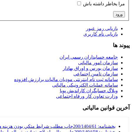
مرا بخاطر داشته باش
بازیابی رمز عبور
بازیابی نام کاربری
پیوند ها
جامعه حسابداران رسمی ایران
سازمان امور مالیاتی
سازمان بورس و اوراق بهادار
سازمان تامین اجتماعی
سامانه ثبت نام اینترنتی مودیان مالیات برارزش افزوده
سامانه عملیات الکترونیکی مالیاتی
وبلاگ حسابگران کاراندیش پویا
وزارت تعاون کار ورفاه اجتماعی
آخرین قوانین مالیاتی
بخشنامه: 200/1404/61چاپ مطلب شرايط متکي بودن هزينه ها به مدارک در حدود متعارف ناظر بر صورت‌حساب‌هاي الکترونيکي
خشنامه: 200/1404/58چاپ مطلب اصلاح بند 4 دستورالعمل دادرسي مالياتي