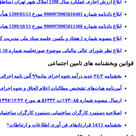
ابلاغ ارزش اجاری عملکرد سال 1398 املاک شهر تهران (مناطق 22 گانه)
ابلاغ دادنامه شماره 9909970905810401 مورخ 1399/03/13 هیأت عمومی دیوان عدالت اداری مبنی بر ابطال بخشنامه شماره 30660/230/د مورخ 1397/06/17
ابلاغ دادنامه شماره 9909970905811308 مورخ 1399/10/13 هیات عمومی دیوان عدالت اداری مبنی بر ابطال قسمت اخیر جزء 3 بند (ب) بخشنامه شماره 200/96/158 مورخ 1396/12/07
ابلاغ مصوبه شماره 2 هفتاد و یکمین جلسه ستاد ملی مدیریت کرونا مورخ 1400/03/08 درخصوص حمایت های مالیاتی از کسب و کارها و مشاغل به شدت آسیب دیده از کرونا در سال 1400
ابلاغ نظر شورای عالی مالیاتی موضوع صورتجلسه شماره 18-201 مورخ 1399/09/18
قوانین وبخشنامه های تامین اجتماعی
بخشنامه ٢٤/٢ جدید درآمد نحوه اجرای ماده٩٩ آئین نامه اجرائی ماده ٥٠ قانون تامین اجتماعی
آیین‌نامه هیات‌های تشخیص مطالبات اعلام الحاق و نحوه اجرای مواد (١٦) و (١٧) آیین‌نامه هیات‌های تشخ
ارسال مصوبه شماره ۱۷۳۰۸۵/ت ۵۶۳۴۲ هـ مورخ ۱۳۹۷/۱۲/۲۲ هیات محترم وزیران درخصوص تبصره ماده (۵) قانون ایجاد شهرهای جدید
اصلاحیه دستمزد کارگران ساختمانی دستمزد کارگران ساختمانی 
بخشنامه 11‏/14 قراردادهای فن آوری اطلاعات و ارتباطات*