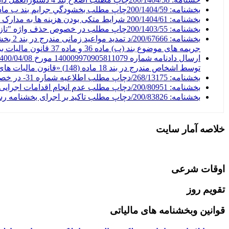
بخشنامه: 200/1404/59چاپ مطلب بخشودگي جرايم بند ب ماده (36) قانون ماليات بر ارزش افزوده مصوب 1400
بخشنامه: 200/1404/61 شرایط متکی بودن هزینه ها به مدارک در حدود متعارف ناظر بر صورت‌حساب‌های الکترونیکی
بخشنامه: 200/1403/55چاپ مطلب در خصوص حذف واژه "تازه" از فهرست‌ محصولات کشاورزی معاف از مالیات و عوارض ارزش افزوده
جریمه های موضوع بند (ب) ماده 36 و ماده 37 قانون مالیات بر ارزش افزوده دوره زمستا
توسط اشخاص مندرج در بند 18 ماده (148) «قانون مالیات های مستقیم» در جزء الف- 6
بخشنامه: 268/13175/دچاپ مطلب اطلاعیه شماره 31- در خصوص سریال داخلی صورتحساب الکترونیکی مندرج در شماره منحصر بفرد مالیاتی مربوط به سال جدید
بخشنامه: 200/80951/دچاپ مطلب عدم انجام اقدامات اجرایی در خصوص مالیاتهای که در اجرای مقررات تبصره ماده (100) قانون مالیاتهای قطعی به هیات 216 ارجاع و هنوز رای صادر نگردیده است
بخشنامه: 200/83826/دچاپ مطلب تاکید بر اجرای بخشنامه رسیدگی به تراکنش های بانکی در راستای برپایی میز خدمت وجوه واریزی به حساب بانکی تجاری POS نمایشگاه اتومبیل
خلاصه آمار سایت
اوقات شرعی
تقویم روز
قوانین وبخشنامه های مالیاتی