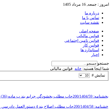
امروز : جمعه, 16 مرداد 1405
درباره ما
تماس با ما
نقشه سایت
صفحه اصلی
قوانین مالیاتی
قوانین تامین اجتماعی
قوانین کار
استاندارد ها
اخبار
جستجو
شما اینجا هستید:
خانه
قوانین مالیاتی
نمایش #
بخشنامه: 200/1404/59چاپ مطلب بخشودگي جرايم بند ب ماده (36) قانون ماليات بر ارزش افزوده مصوب 1400
خشنامه: 200/1404/58چاپ مطلب اصلاح بند 4 دستورالعمل دادرسي مالياتي