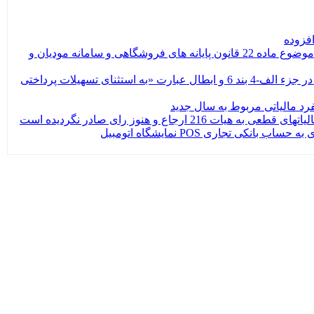
بخشنامه: 200/67666/د تمدید مواعید زمانی مندرج در بند 2 بخشنامه شماره 200/1403/24 مورخ 1403/08/29 موضوع بخشودگی جرایم موضوع ماده 22 قانون پایانه های فروشگاهی و سامانه مودیان و
ارسال دادنامه شماره 140009970905811079 مورخ 1400/04/08 هیات عمومی دیوان عدالت اداری مبنی بر ابطال واژگان «حداکثر تا» در جزء الف-4 بند 6 و ابطال عبارت «به استثنای تسهیلات پرداختی