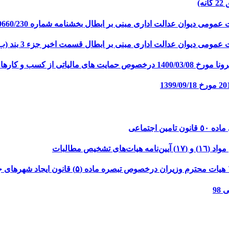
یص مطالبات
98