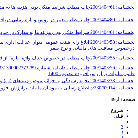
بخشنامه: 200/1404/61چاپ مطلب شرايط متکي بودن هزينه ها به مدارک در حدود متعارف ناظر بر صورت‌حساب‌هاي الکترونيکي
بخشنامه: 200/1404/80چاپ مطلب تغيير در روش و بازه زماني دريافت اطلاعات مربوط به بخشي از فهرست معاملات موضوع ماده 169 قانون ماليات‌ هاي مستقيم
بخشنامه: 200/1404/61 شرایط متکی بودن هزینه ها به مدارک در حدود متعارف ناظر بر صورت‌حساب‌های الکترونیکی
درخصوص معافیت های مالیاتی و نرخ صفر
بخشنامه: 200/1403/55چاپ مطلب در خصوص حذف واژه "تازه" از فهرست‌ محصولات کشاورزی معاف از مالیات و عوارض ارزش افزوده
قانون مالیات بر ارزش افزوده مصوب 1400
بخشنامه: 200/1403/38 نحوه رسیدگی به جرائم موضوع بندهای (ب) و (پ) ماده 22 قانون پایانه‌های فروشگاهی و سامانه مودیان
بخشنامه: 230/67014/د اطلاع رسانی به مودیان مالیات برارزش افزوده مبنی بر امکان اصلاح اظهارنامه دوره زمستان 1402
صفحه1 از49
شروع
قبلی
1
2
3