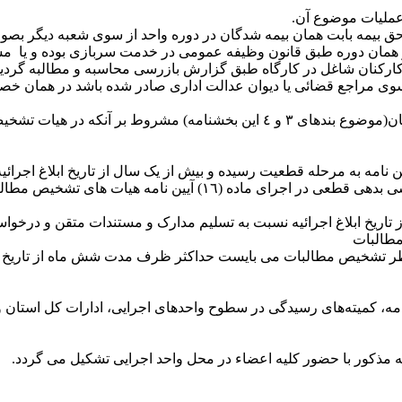
دنامه ای از سوی مراجع قضائی یا دیوان عدالت اداری صادر شده باشد در 
تذکر ٢‏‏‏‏‏‏‏‏‏‏- موارد فسخ یا خاتمه قرارداد پیش از اتمام کارهای موضوع پیمان(موضوع ب
‏‏‏‏‏‏- درمورد آن بخش از بدهی‌هایی که قبل از اجرایی شدن ماده (١٦) آیین نامه به مرحله قطعیت رسیده و
 مطالبات
جدید نظر تشخیص مطالبات می بایست حداکثر ظرف مدت شش ماه از تاریخ
 رسیدگی به درخواست کارفرمایان دراجرای ماده (١٦)آیین‌نامه، کمیته‌های رسیدگی در سطوح واحد‌ه