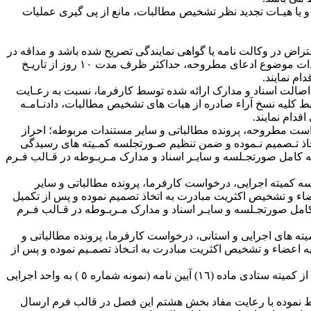
 نامه و طرح آن در کمیته های رسیدگی سازمان و یا هیـات تجدید نظر تشخیص مطالبات، مانع از پی گیری عملیات
عتراض در وکالت نامه یا گواهی نمایندگی تصریح شده باشد و مداقه در
چگونگی تسلیم درخواست کارفرما ظرف مهلت مقرر و انطباق آن با شرایط و موارد قابل رسیدگی، همچنین بررسی اصالت مدارک و مستندات موضوع ادعای مطروحه، حداکثر ظرف مدت ١٠ روز از تاریـخ
ررسی اصالت اسناد و مدارک ارائه شده توسط کارفرما، نسبت به رعـایت
مل اجرائی آیین نـامه هیات های تشخیص مطالبات صـادره به شماره ٩٦١٥‏‏‏‏‏‏‏‏‏‏/٩٦‏‏‏‏‏‏‏‏‏‏/١٠٠٠ مورخ ٠٥‏‏‏‏‏‏‏‏‏‏/٠٩‏‏‏‏‏‏‏‏‏‏/١٣٩٦ به ویژه ضبط کلیه نسخ آراء صادره از هیات های تشخیص مطالبات، دادنـامـه
دام نمایند.
ررسی کامل و همه جانبه درخواست مطروحه، پرونده مطالباتی و سایر مستندات مربوطه؛ احراز
خاذ تـصمیم نـموده و ضمن تنظیم صـورتجلسه کمـیته های رسیدگی
را منضم به نسخه کامل صورتجـلسه و سایـر اسناد و مدارک مـربـوطه در قـالب فـرم
 کامل و همه جانبه صورتجلسه کمیته اجرایی، درخواست کارفرما، پرونده مطالباتی و سایر
اء و تشخیص اکثریت مبادرت به اتخاذ تصمیم نموده و پس از تکمیل
 منضم به نسخه کامل صورتجـلسه و سایـر اسناد و مدارک مـربـوطه در قـالب فـرم
مه جانبه صورتجلسه کمیته های اجرایی و استانی، درخواست کارفرما، پرونده مطالباتی و
 اعضاء و تشخیص اکثریت مبادرت به اتـخاذ تصمـیم نموده و پس از
١‏‏‏‏‏‏-١٩‏‏‏‏‏‏- در صـورت رد درخواست کارفرما دو نسخه از صورتجلسه مذکور را منضم به پرونده مطالباتی در قالب فرم اعاده درخواست کارفرما از کمیته ستادی ماده (١٦) آیین نامه (نمونه شماره ٥ ) به واحد اجرایی
تی ضبط نموده با رعایت مفاد بخش هشتم این فصل در قالب فرم ارسال