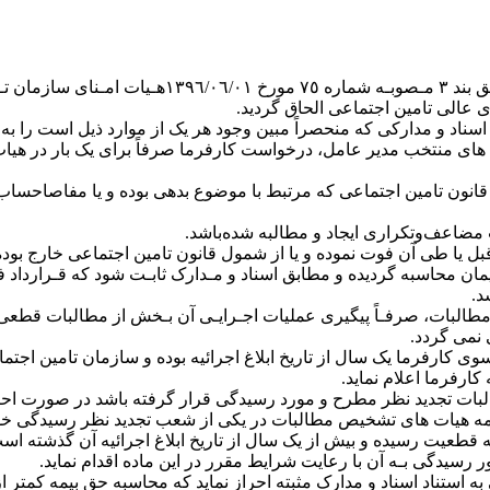
بلاغ اجرائیه، اسناد و مدارکی که منحصراً مبین وجود هر یک از موارد ذیل ا
های منتخب مدیر عامل، درخواست کارفرما صرفاً برای یک بار در هیا
‏‏‏‏‏‏‏‏‏‏- در صورتی که پس ازقطعیت بدهی، مفاصاحساب موضوع ماده ٣٨ قانون تامین اجتماعی که مرتبط با م
ج در پیمان محاسبه گردیده و مطابق اسناد و مـدارک ثابـت شود که قـرارداد
د.
یات تشخیص مطالبات، صرفـاً پیگیری عملیات اجـرایـی آن بـخش از مطالبات
نمی گردد.
ات جدید از سوی کارفرما یک سال از تاریخ ابلاغ اجرائیه بوده و سازمان تا
کارفرما اعلام نماید.
ای تشخیص مطالبات تجدید نظر مطرح و مورد رسیدگی قرار گرفته باشد در ص
امه هیات های تشخیص مطالبات در یکی از شعب تجدید نظر رسیدگی خو
ن ماده به مرحله قطعیت رسیده و بیش از یک سال از تاریخ ابلاغ اجرائیه آ
رسیدگی بـه آن با رعایت شرایط مقرر در این ماده اقدام نماید.
 اجتماعی به استناد اسناد و مدارک مثبته احراز نماید که محاسبه حق بیمه ک