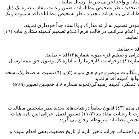
نی بر ارجاع درخواست کارفرما به هیات تجدید نـظر تشخیص مطالبـات، ضمن رعایت مفاد تبـصره یک ذیل
طالبـاتـی بـه هیـات تـجدیـد نـظر تشخیص مطالبات اقدام نموده و یک
تذکر‏‏ ٦‏‏‏‏‏- واحدهای اجرایـی مکلف می باشند با دریـافت فرم نمونه شماره(٥) و صورتجلسه کمیته ستادی مبنی بر رد درخواست کارفرما، ضـمن اعلام مـراتـب در قالب فرم اعـلام تصمیم کـمیته ستادی ماده (١٦)
٢٣‏‏- دبیران کمیته های استانی موظف می باشند پس از تکمیل صورتجلسه، اخذ امضاء کل اعضاء و ثبت آن در دبیرخانه با تنظیم فرم نمونه شماره (٤) درخواست کارفرما را به اداره کل وصول حق بیمه ارسال
٢٤‏‏- دبیرکمیته ستادی موظف می باشد پس از تکمیل صورتجلسه، اخذ امضاء کل اعضاء، ارجاع مدیر عامل و ثبت آن در دبیرخانه ضمن تنظیم مکاتبات موضوع فرم های نمونه (٥) یا (٦) نسبت به ضبط یک نسخه
ق کمیته اقدام نماید.
٢٥‏‏- دبیران کمیته های رسیدگی مکلف می باشند یک نسخه از صورتجلسات تکمیل شده موضوع فرم نمونه شماره (٢) را منضم به صورتجلسه عملکرد کمیته رسیدگی(نمونه شماره ٨ )، همچنین تصویر (scan)
٢٧‏‏- پس از بـررسی درخـواست کـارفـرما در کمیته ستادی و انطباق شرایط و احراز اصالت مدارک و مستندات چنانچه بدهی قـطعی در اجرای ماده (٤٣) قانون سابقاً در هیات‌های تجدید نظر تشخیص مطالبات
مطرح و مورد رسیدگی قرار گرفته باشد، با دستور مدیر عامل سازمان مراتب مـجدداً به هیات صادر کننده رای مذکور ارجاع و در‌ غیر ‌اینصورت با رعـایت مفاد بند (٧‏‏‏‏‏-١١) دستورالعمل اجرائی آیین نامه هیات
خیص مطالبات مربوطه ارجاع می گردد.
٩٦١٥‏‏‏‏‏‏/٩٦‏‏‏‏‏‏/١٠٠٠ مورخ ٠٥‏‏‏‏‏‏/٠٩‏‏‏‏‏‏/١٣٩٦ نسبت به محاسبه و اجرای رای و احتساب جرائم تاخیر تادیه از تاریخ قطعیت بدهی اقدام نموده و