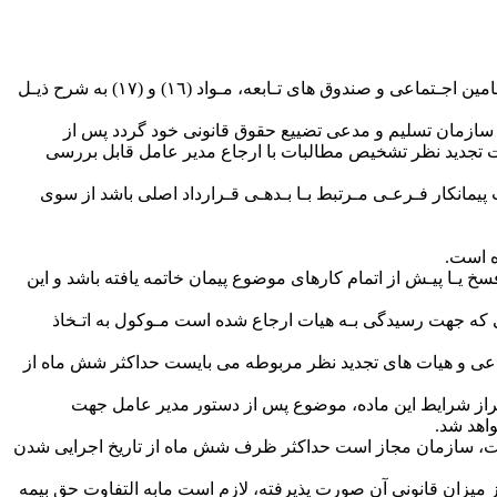
در اجرای ماده ٤٥ قانون تامین اجتماعی به پیشنهاد هیات مدیره و طبـق بند ٣ مـصوبـه شماره ٧٥ مورخ ٠١‏‏‏‏‏‏‏‏‏‏/٠٦‏‏‏‏‏‏‏‏‏‏/١٣٩٦هـیات امـنای سازمان تـامین اجـتماعی و صندوق های تـابعه، مـواد (١٦) و (١٧) به شرح ذیـل
ست را به سازمان تسلیم و مدعی تضییع حقوق قانونی خود گردد پس از
ت تجدید نظر تشخیص مطالبات با ارجاع مدیر عامل قابل بررسی
وضوع بدهی بوده و یا مفاصاحساب پیمانکار فـرعـی مـرتبط بـا بـدهـی قـرارداد اصلی باشد از سوی
 فسخ یـا پیـش از اتمام کارهای موضوع پیمان خاتمه یافته باشد و این
 قطعی که جهت رسیدگی بـه هیات ارجاع شده است مـوکول به اتـخاذ
مین اجتماعی و هیات های تجدید نظر مربوطه می بایست حداکثر شش ماه از
ورت احراز شرایط این ماده، موضوع پس از دستور مدیر عامل جهت
اهد شد.
ن گذشته است، سازمان مجاز است حداکثر ظرف شش ماه از تاریخ اجرایی شدن
متر از میزان قانونی آن صورت پذیرفته، لازم است مابه التفاوت حق بیمه