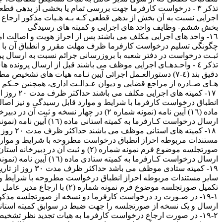
اجرایی نسبت به آن بخش از بدهی قطعی کـه بـه هـیات مذکور ارجاع نگ
بخش ششم‏‏‏‏‏‏‏‏‏‏- وظایف واحد های اجرایی و کمیته های رسیدگی
١٦‏‏- واحد های اجرایی مکلف می باشند پس از احراز هویت و اصالت ا
ثبـت درخواست در دفتر شعبه با بروز‌رسانی جرائم نسبت به ارسال پرونده مطالباتی و 
‏تذکر ‏‏٤ ‏‏‏- واحـدهـای اجرایی موظف می باشند قبل از ارسال پ
هـای صـادره از مراجع قضایی و دیوان عـدالـت اداری، همچنین حـکم
‏ ١٧‏‏- 
انطباق درخواست کارفرما با شرایط و موارد قابل رسیدگی و نیز اصا
ماده (١٦) آیین نامه (نمونه شماره ٢) در
ارسال درخواست کـارفرما به کمیته استانی ماده (١٦) آیین نامه (نمونه شماره ٣) به اداره کل استان ارسال نمایند.
‏ ١٨‏‏-
مستندات مربوطه احراز انطباق درخواست مطروحه با شرایط و موارد ق
صورتجلسه موضوع فرم نمونه شماره (
ارسال درخواست کـارفرما به کمیته ستادی ماده (١٦) آیین نامه (نمونه شماره٤) به اداره کل وصول حق بیمه ارسال نمایند.
١٩‏‏- کمیته ست
سایر مستندات مربوطه احراز انطباق درخواست مطروحه با شرایط و مو
تکمیل صورتجلسه موضوع فرم نمونه شماره (٢) با ارجاع مدیر عامل و ثبت آن در دبیرخانه ستاد به شرح ذیل اقدام نمایند:
ارسال و یک نسخه از صورتجلسه را جهت ضبط در سوابق کمیته استانی 
٢‏‏‏‏‏‏-١٩‏‏‏‏‏‏- در صورت ارجاع درخواست کارفرما به هیات تجدی