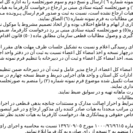
‏‏‏‏‏ ٢٠‏‏- واحد های اجرایی مکلف می باشند با دریافت فرم نمونه شماره(٦) و صورتجلسه کمیته ستادی مب
ه به هیات ارجاع نشده است، نسبت به ثبت و صدور فرم ارسال پـرونـده مـ
به فرم نمونه شماره (٦) الصاق نمایند.
دارات کل استان و واحد های اجرایی ذیربط و ضبط نسخه چهارم در سواب
ری نمایند.
مطالبات
حقوقی و پیمانکاری ها، درخواست کارفرما به هیات تجدید نظر تش
٢٨‏‏- واحدهای اجرایی مکلف می باشند با رعایت مفاد دستور العمل شماره 