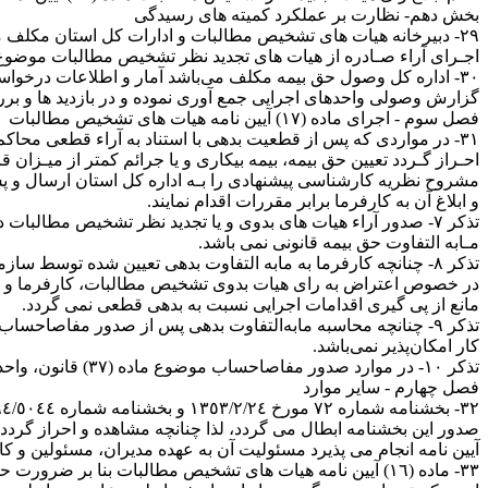
بخش دهم‏‏‏‏‏- نظارت بر عملکرد کمیته های رسیدگی
٢٩‏‏- دبیرخانه هیات های تشخیص مطالبات و ادارات کل استان مکلف
اجـرای آراء صـادره از هیات های تجدید نظر تشخیص مطالبات موضوع ماده (١٦) آیین ‌‌نامه را پایش، بررسی و کنترل نموده و از حسن انجام امور اطمینا
گزارش وصولی واحدهای اجرایی جمع آوری نموده و در بازدید ها و بررس
فصل سوم ‏‏‏‏‏- اجرای ماده (١٧) آیین نامه هیات های تشخیص مطالبات
٣١‏‏- در مواردی که پس از قطعیت بدهی با استناد به آراء قطعی مح
احـراز گـردد تعیین حق بیمه، بیمه بیکاری و یا جرائم کمتر از میـز
مشروح نظریه کارشناسی پیشنهادی را بـه اداره کل استان ارسال و پس 
و ابلاغ آن به کارفرما برابر مقررات اقدام نمایند.
مـابه التفاوت حق بیمه قانونی نمی باشد.
مانع از پی گیری اقدامات اجرایی نسبت به بدهی قطعی نمی گردد.
کار امکان‌پذیر ‌نمی‌باشد.
‏تذکر ١٠‏‏‏‏‏- در موارد صدور مفاصاحساب موضوع ماده (٣٧) قانون، واحد‌های اجرایی مکلف می باشند مابه التفاوت بدهی قانونی را از کارفرمای مدیون واقعی مطالبه نمایند.
فصل چهارم ‏‏‏‏‏- سایر موارد
آیین نامه انجام می پذیرد مسئولیت آن به عهده مدیران، مسئولین و کا
٣٣‏‏- ماده (١٦) آیین نامه هیات های تشخیص مطالبات بنا بر