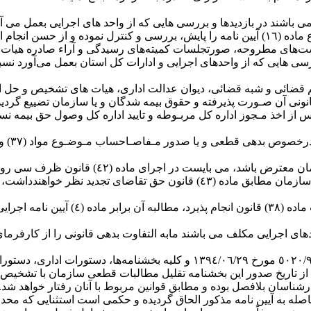
 می باشند در بازدیدها و بررسی هایی که از واحد های اجرایی بعمل م
ن حاصل نمایند.
ی هایی که از واحدهای اجرایی و ادارات کل استان بعمل می‌آورد نسبت
اکم قضائی و شبه قضائی، دیوان عدالت اداری، هیات های تشخیص و حل اخ
ان قانونی آن صـورت پذیرفته و حقوق بیمه شدگان و یا سازمان تضییع 
از اخذ مـجوز اداره کل مربـوطه و تایید اداره کل وصول حق بیمه نسبت 
‏تذکر‏‏ ٨‏‏‏‏‏- چنانچه کارفرما به مابه التفاوت ب
در خصوص اعتراض به رای هیات بدوی تشخیص مطالبات، کارفرما و سازمان مطابق ماد
٣٢‏‏- بخشنامه شماره ٧٢ مورخ ٢٤‏‏‏‏‏‏‏‏‏‏/٢‏‏‏‏‏‏‏‏‏‏/١٣٥٣ و بخشنامه شماره ٥٠٤٤‏‏‏‏‏‏‏‏‏‏/٩٤‏‏‏
رشناسان بلافصل بوده و مطابق قوانین مربوط با آنان رفتار خواهد شد.
 ضرورت حاصله به آیین نامه مذکور الحاق گردیده و حکمی است استثنایی که