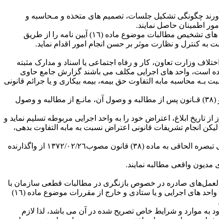
ی آورند چگونگی تشکیل جلسات، تصمیم های متخذه و مـحاسبه و
٣٠‏‏- اداره کل وصول حق ‌بیمه مکلف می‌‌باشد آمار و اطلاعات درخواست‌‌های مطروحه، صورتجلسات کمیته‌‌های رسیدگی و آراء صادره هیات های تشخیص مطالبات موضوع ماده (١٦) آیین نامه را از طریق
 به کنترل و نظارت موثر بر حسن انجام امور اقدام نماید.
تلاف وزارت تعاون، کار و رفاه اجتماعی یا اسناد و مدارک مثبته
گردیده است، واحد های اجرایی مکلف می باشند گزارش جامع حاوی
بـه محاسبه مابه التفاوت حق بیمه، بیمه بیکاری و یا جرائم قانونی
‏تذکر ٧‏‏‏‏‏- صدور آراء هیات های بدوی و یا تجدید نظر تشخیص مطالبات درخصوص بدهی قطعی و یا صدور مـفاصـاحساب مـوضـوع مواد (٣٧) و (٣٨) قـانون پس از مطالبه و وصول آن، مانـع از مطالبه و وصول
دهی تعیین شده توسط سازمان معترض باشد، می بایست در اجرای ماده (٤٢) قانون ظرف سی روز از تاریخ ابلاغ، اعتراض خود را به واحد اجرایی مربوطه تسلیم نماید و
ه (٤٣) قانون حق تقاضای تجدید نظر خواهند‌داشت، لیکن انجام تشریفات قانونی اعتراض نسبت به مابه التفاوت بدهی،
‏تذکر ٩‏‏‏‏‏- چنانچه محاسبه مابه‌التفاوت بدهی پس‌ از صدور مفاصاحساب ماده (٣٨) قانون انجام پذیرد، مطالبه آن برابر ماده (٤) آیین‌ نامه ‌اجرایی‌ تبصره الحاقی به‌ ماده (٣٨) قانون مصوب٢٦‏‏‏‏‏‏‏‏‏‏/٠٢‏‏‏‏‏‏‏‏‏‏/١٣٧٢ از واگذارنده‌
‏‏‏‏‏‏‏/٥٠٢٠ مورخ ٢٩‏‏‏‏‏‏‏‏‏‏/٠٦‏‏‏‏‏‏‏‏‏‏/١٣٩٤ و کلیه بخشنامه‌ها، دستورات اداری، دستورالعمل‌های صادره در خصوص بازنگری در مطالبات قطعی سازمان با
صدور این بخشنامه ابطال می گردد، لذا چنانچه مشاهده و احراز گردد از تاریخ صدور این بخشنامه تقلیل مطالبات قطعی سازمان با تشخیص واحد های اجرایی و یا ستادی و خارج از مقررات موضوع ماده (١٦)
 محدود به موارد و شرایط خاص تصریح شده در آن می باشد، لذا لازم