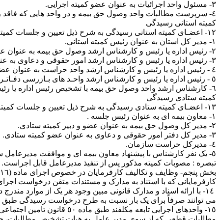
٣‏‏‏‏‏‏‏‏‏‏- مسئول واحد اجرائیات به عنوان عضو کمیته اجرایی.
٤‏‏‏‏‏‏‏‏‏‏- سرپرست مطالبات واحد وصول حق بیمه و در واحد هایی که فاقد ردیف مذکور می باشند، کارشناس واحد وصول حق بیمه با تشخیص مسئول واحد مذکور و تائید رئیس شعبه به عنوان دبیر کمیته اجرایی.
کمیته استانی رسیدگی
١٢‏‏‏- اعضـای کمیته استانی رسیدگی به شرح ذیل تعیین و جلسات کمیته مذکور با حضور کلیه اعضاء در محل اداره کل استان تشکیل می گردد.
١‏‏‏‏‏‏- مدیر کل استان به عنوان رئیس کمیته استانی.
٦‏‏‏- کارشناس ارشد واحد وصول حق بیمه با تشخیص رئیس اداره یا رئیس و کارشناس ارشد واحد مذکور و تائید مدیر کل به عنوان دبیر کمیته استانی.
کمیته ستادی رسیدگی
١٣‏‏‏- اعضـای کمیته ستادی رسیدگی به شرح ذیل تعیین و جلسات کمیته مذکور با حضور کلیه اعضاء در محل ستاد مرکزی تشکیل می گردد.
١‏‏‏‏‏‏‏‏‏‏- معاون بیمه ای به عنوان رئیس جلسه .
٢‏- مدیر کل وصول حق بیمه به عنوان عضو و دبیر کمیته ستادی.
٤‏‏- مدیرکل حراست سازمان.
٥‏‏‏‏‏‏‏‏‏‏- یک نفر کارشناس با پیشنهاد معاون بیمه ای و موافقت مدیرعامل سازمان.
تبصره : مصوبات کمیته مذکور پس از تنفیذ مدیرعامل قابل اجراست.
بخش پنجم‏‏‏‏‏‏‏‏‏‏- وظایف و تکالیف کارفرمایان در خصوص اجرای ماده (١٦ )آیین نامه
کارفرمایانی که با استناد به مدارک و مستندات متقن درخواست اجرای ماده (١٦) آیین نامه و بررسی بدهی قطعی مورد مطالبه را دارند، می بایست به شرح ذی
می توانند صرفاً برای یک‌ بار نسبت به طرح درخواست رسیدگی طبق ماده (١٦) آیین نامه اقدام 
١٥‏‏- واحدهای اجرایی تابعه
مطالبات قطعی که از سوی مدیر عامل به هیات تشخیص مطالبات، جه