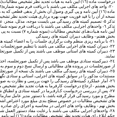
درخواست ماده (١٦) آیین نامه به هیات تجدید نظر تشخیص مطالبات(نمونه شماره ٦ ) ارسال و نسخ دوم و سوم صورتجلسه را به اداره کل استان و واحد اجرایی ذیربط ارسال نمایند.
ماده (١٦) آیین‌ نامه و پی گیری وصول آن بخش از بدهی قطعی ک
نسخه از آن را با قید فوریت جهت بهره ‌برداری هیئت تجدید نظر تشخیص مطالبات 
تذکر ٥‏‏‏‏‏- تصمیم کمیته های رسیدگی می بایست موجه، مدلل، منجز، عاری از ابهام و قاطع اختلاف بوده و از اتخاذ تصمیم مشروط یا موکول نمودن تصمیم به ارائه مدارک و یا اسناد جداً خودداری نمایند.
آیین نامه هـیات‌هـای تشخیص مطالبات (نمونه شماره ٧) نسبت به پی گیری و وصول مطالبات قطعی سازمان مطابق ماده (٥٠) قانون اقدام نمایند.
بخش هفتم– وظایف دبیران کمیته های رسیدگی
٢١‏‏- با برنامه ریزی منظم وقت برگزاری جلسات را به اعضاء کمیته های رسیدگی اعلام و نسبت به تشکیل جلسات ظرف مهلت های مقرر اقدام نمایند.
٢٢‏‏- دبیران کمیته های اجرایی مکلف می باشند با تنظیم صورتجلسات درچهار نسخه و اخذ امضاء کل اعضاء نسبت به ثبت آن در دفتر واحد اجرایی و تنظیم فرم نمونه شماره(٣) اقدام نمایند.
نمایند.
از صورتجلسات در پرونده های مطالباتی و ارسال نسخ دوم و سوم به ا
مستندات مذکور را در سوابق کمیته های اجرایی، استانی و ستادی نگهدا
٢٦‏‏- آمار عملکرد کمیته‌های رسیدگی را جهت بررسی و نظارت به صورت ماهانه تهیه و در سوابق ضبط نمایند.
بخش هشتم ‏‏‏‏‏‏‏‏‏‏- ارجاع درخواست کارفرما به هیات تجدید نظر تشخیص 
های تشخیص مطالبات در خصوص سطح بندی مبلغ مورد اعتراض اشخاص 
بخش نهم ‏‏‏‏‏‏- وظایف واحد های اجرایی در محاسبه و اجرای رای صادره
حکم ابلاغ رای هیات تجدید نظر تشخیص مطالبات ماده (١٦) آیین‌نامه را منضم به ٢ نسخه از رای صادره به کارفرما ابلاغ نمایند.