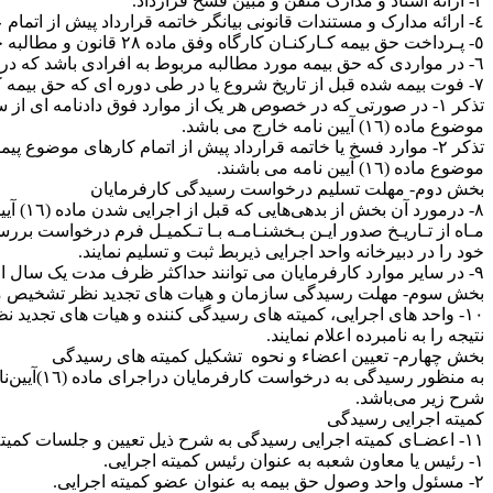
٣‏‏‏‏‏‏‏‏‏‏- ارائه اسناد و مدارک متقن و مبین فسخ قرارداد.
٤‏‏‏‏‏‏‏‏‏‏- ارائه مدارک و مستندات قانونی بیانگر خاتمه قرارداد پیش از اتمام عملیات موضوع آن.
٥‏‏‏‏‏‏‏‏‏‏- پـرداخت حق بیمه کـارکنـان کارگاه وفق ماده ٢٨ قانون و مطالبه حق بیمه بابت همان بیمه شدگان در دوره واحد از سوی شعبه دیگر بصورت مضاعف و تکراری.
٦‏‏‏‏‏‏‏‏‏‏- در مواردی که حق بیمه مورد مطالبه مربوط به افرادی باشد که در همان دوره طبق قانون وظیفه عمومی در خدمت سربازی بوده و یا مشمول صندوق بازنشستگی دیگری غیر از تامین اجتماعی باشند.
٧‏‏‏‏‏‏‏‏‏‏- فوت بیمه شده قبل از تاریخ شروع یا در طی دوره ای که حق بیمه کارکنان شاغل در کارگاه طبق گزارش بازرسی محاسبه و مطالبه گردیده است.
تذکر ١‏‏‏‏‏‏‏‏‏‏- در صورتی که در خصوص هر یک از موارد فوق دا
موضوع ماده (١٦) آیین نامه خارج می باشد.
موضوع ماده (١٦) آیین نامه می باشند.
بخش دوم‏‏‏‏‏‏‏‏‏‏- مهلت تسلیم درخواست رسیدگی کارفرمایان
٨‏‏‏‏
خود را در دبیرخانه واحد اجرایی ذیربط ثبت و تسلیم نمایند.
٩‏‏‏‏‏‏‏‏‏‏- در سایر موارد کارفرمایان می توانند حداکثر ظرف مدت یک سال از تاریخ ابلاغ اجرائیه نسبت به تسلیم مدارک و مستندات متقن و درخواست مذکور در بند (٨‏‏‏‏‏‏‏) به واحد اجرایی مربوطه اقدام نمایند.
بخش سوم‏‏‏‏‏‏‏‏‏‏- مهلت رسیدگی سازمان و هیات های تجدید نظر تشخیص
١٠‏‏‏- واحد های اجرایی، کمیته های رسیدگی کننده و هیات های ت
نتیجه را به نامبرده اعلام نمایند.
بخش چهارم‏‏‏‏‏‏‏‏‏‏- تعیین اعضاء و نحوه تشکیل کمیته های رسیدگی
به منظور
شرح زیر می‌باشد.
کمیته اجرایی رسیدگی
١١‏‏‏- اعضـای کمیته اجرایی رسیدگی به شرح ذیل تعیین و جلسات کمیته مذکور با حضور کلیه اعضاء در محل واحد اجرایی تشکیل می گردد.
١‏‏‏‏‏‏‏‏‏‏- رئیس یا معاون شعبه به عنوان رئیس کمیته اجرایی.
٢‏‏‏‏‏‏‏‏‏‏- مسئول واحد وصول حق بیمه به عنوان عضو کمیته اجرایی.