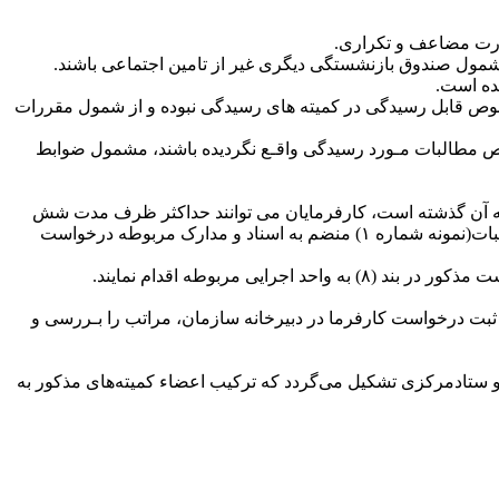
همان خصوص قابل رسیدگی در کمیته های رسیدگی نبوده و از شمول مقررات
ندهای ٣‏‏‏‏‏‏ و ٤‏‏‏‏‏‏ این بخشنامه) مشروط بر آنکه در هیات تشخیص مطالبات مـورد رسیدگی واقـع نگردیده باشند، مشمول ضوابط
 بیش از یک سال از تاریخ ابلاغ اجرائیه آن گذشته است، کارفرمایان می توانند حداکثر ظرف مدت شش
مـاه از تـاریـخ صدور ایـن بـخشنـامـه بـا تـکمیـل فرم درخواست بررسی بدهی قطعی در اجرای ماده (١٦) آیین نامه هیات های تشخیص مطالبات(نمونه شماره ١) منضم به اسناد و مدارک مربوطه درخواست
 ثبت درخواست کارفرما در دبیرخانه سازمان، مراتب را بـررسی و
ای اجرایی، ادارات کل استان و ستادمرکزی تشکیل می‌گردد که ترکیب اعضاء کمیته‌های مذکور به