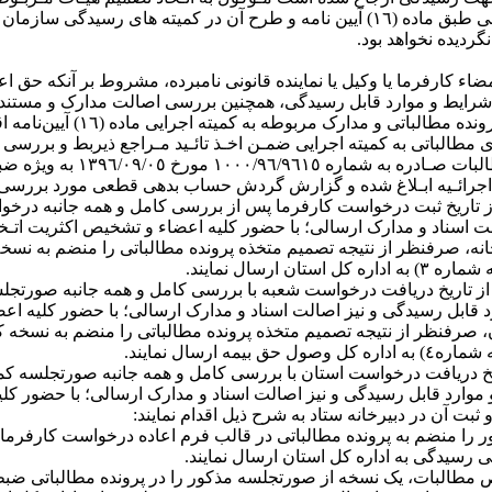
تذکر ٣ ‏‏‏- درخواست کارفرما جهت بررسی تمام یا بخشی از بدهی قطعی طبق ماده (١٦) آیین
ردیده نخواهد بود.
مضاء کارفرما یا وکیل یا نماینده قانونی نامبرده، مشروط بر آنکه حق ا
مدارک مربوطه به کمیته اجرایی ماده (١٦) آیین‌نامه اقدام نمایند.
رونده های مطالباتی به کمیته اجرایی ضمـن اخـذ تائـید مـراجع ذیربط و ب
دقیق بند (٤‏‏‏‏‏‏‏‏‏‏-٧) دستورالعـ
 اجرائـیه ابـلاغ شده و گزارش گردش حساب بدهی قطعی مورد بررسی اق
کمیته های اجرایی مکلف می باشند حداکثر ظرف مدت ٢٠ روز از تاریخ ثبت درخواست کارفرما پس از ب
لت اسناد و مدارک ارسالی؛ با حضور کلیه اعضاء و تشخیص اکثریت اتـ
 چهار نسخه و ثبت آن در دبیرخانه، صرفنظر از نتیجه تصمیم متخذه پرونده مطالباتی 
 کمیته های استانی موظف می باشند حداکثر ظرف مدت ٢٠ روز از تاریخ دریافت درخواست شعبه با بررسی
ابل رسیدگی و نیز اصالت اسناد و مدارک ارسالی؛ با حضور کلیه اعض
٢) و ثبت آن در دبیرخانه استان، صرفنظر از نتیجه تصمیم متخذه پرونده مطالباتی را
ادی موظف می باشد حداکثر ظرف مدت ٣٠ روز از تاریخ دریافت درخواست استان با بررسی کامل و ه
ارد قابل رسیدگی و نیز اصالت اسناد و مدارک ارسالی؛ با حضور کلیه
رسیدگی به اداره کل استان ارسال نمایند.
د نظر تشخیص مطالبات، یک نسخه از صورتجلسه مذکور را در پرونده مطالبا