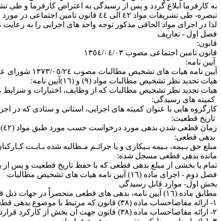
به کارفرما ابلاغ گردد و پس از رسیدگی به اعتراض کارفرما و طی تشریفات قانونی موضوع مواد ٤٢ الی ٤٤ قانون تا
تبصره‏‏‏‏‏‏‏‏‏‏- طی تشریفات مواد ٤٢ الی ٤٤ قانون تامین اجتماعی در مورد مابه التفاوت مذکور، مانع وصول بدهی قطعیت یافته نمی باشد.»
لذا در اجرای مواد الحاقی مذکور توجه واحد های اجرایی را به رعایت 
فصل اول ‏‏‏‏‏- تعاریف
‏قانون:
قانون تامین اجتماعی مصوب ٠٣‏‏‏‏‏‏‏‏‏‏/٠٤‏‏‏‏‏‏‏‏‏‏/١٣٥٤
‏‏‏‏‏‏‏‏ آیین نامه:
آیین نامه هیات های تشخیص مطالبات مصوب ٢٤‏‏‏‏‏‏‏‏‏‏/٠٥‏‏‏‏‏‏‏‏‏‏/١٣٧٣ شورای عالی تامین اجتماعی وقت و الحاقیه مورخ ٠١‏‏‏‏‏‏‏‏‏‏/٠٦‏‏‏‏‏‏‏‏‏‏/١٣٩٦ هیات امنای سازمان تامین اجتماعی.
‏‏‏‏‏‏‏‏هیات تجدید نظر تشخیص مطالبات مواد (٩) و (١٦)آیین نامه:
هیات تجدید نظر تشخیص مطالبات که از وظایف، اختیارات و شرایط مصرحه در مواد (٩) یا (١٦) آیین
‏‏‏‏‏‏‏‏ کمیته های رسیدگی:
کارگروه‌ هایی با عنوان کمیته‌ های اجرایی، استانی و ستادی که در اجرای مفاد ماده (١٦) آیین ‌نامه در محل واحد‌های اجرایی، ادارات کل استا
‏‏‏‏‏‏‏‏‏‏ تاریخ قطعیت:
زمان قطعی شدن بدهی مورد درخواست حسب مورد طبق مواد (٤٢) ، (٤٣) و (٤٤) قانون تامین اجتماعی.
‏‏‏‏‏ بدهی قطعی:
مبلغ حق بـیمه، بـیمه بـیکاری و یا جرائـم مـطالبه شده بـابـت کـارکنان شاغل درکارگاه ‌ها
‏‏‏‏‏‏مانده بدهی قطعی مسجل شده:
تمام یا بخشی از مبلغ بدهی قطعی که با حفظ تاریخ قطعیت و پس از ب
فصل دوم ‏‏‏‏‏- اجرای ماده (١٦) آیین نامه هیات های تشخیص مطالبات
بخش اول‏‏‏‏‏‏‏‏‏‏- موارد قابل رسیدگی
مطابق ماده (١٦) آیین نامه، بدهی های قطعی منحصراً در جهات ذیل قابل بازنگری می باشند:
١‏‏‏‏‏‏‏‏‏‏- ارائه مفاصاحساب ماده (٣٨) قانون که مرتبط با موضوع بدهی قطعی می باشد.
٢‏‏‏‏‏‏‏‏‏‏- ارائه مفاصاحساب ماده (٣٨) قانون جهت آن بخش از کارکرد قرارداد اصلی که توسط مقاطعه کاران فرعی انجام گردیده است.