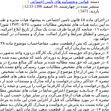
دسته:
قوانین وبخشنامه های تامین اجتماعی
|
منتشر شده در چهارشنبه, 16 اسفند 1396 12:33 |
بازدید: 5471 |
به آیین نـامه هیـات های تشخیص مطالبات مصوب ٢٤‏‏‏‏‏‏‏‏‏‏/٠٥‏‏‏‏‏‏‏‏‏‏/١٣٧٣ شورای عالی تامین اجتماعی الحاق گردید.
«ماده ١٦‏‏‏‏‏‏‏‏‏‏- چنانچه کارفرما ظرف مدت یک سال از تاریخ ا
بررسی و انطباق شرایط و احراز اصالت مدارک و مستندات در کمیته 
خواهد بود.
١
کارفرمایان به سازمان ارائه گردد.
٢‏‏‏‏‏‏‏‏‏‏- درمـواردی‌که حق‌بیـمه کـارکنـان یک کارگاه دردوره واحد به‌صورت مضاعف‌وتکراری ایجاد و مطالبه شده‌باشد.
٣‏‏‏‏‏‏‏‏‏‏- چنانچه بدهی قطعی مربوط به دوره ای باشد که شخص بیمه شده قبل یا طی آن فوت نموده و یا از شمول قانون تامین اجتماعی خارج بوده است.
٤‏‏‏‏‏‏‏‏‏‏- در صورتی که حق بیمه مطالبه شده بر مبنای کل مبالغ مندر
موضوع در هیات‌ های تشخیص مطالبات مورد رسیدگی واقع نشده باش
تبصره ١‏‏‏‏‏‏‏‏‏‏- پس از ارجاع موضوع از سوی مدیر عامل به ه
تصمیم هیـات مـربـوط می باشد و مانع وصول مانده بدهی های قطعی 
تبصره ٢‏‏‏‏‏‏‏‏‏‏- حداکثر زمان درخواست و ارائه مدارک و مستند
تاریخ درخواست و ارائه مدارک کارفرما مراتب را بررسی و نتیجه را به 
تبصره ٣‏‏‏‏‏‏‏‏‏‏- چـنانـچـه موضوع اعتراض سابقاً در هیات ه
رسیدگی به همان هیات ارجاع می‌گردد و در سایر موارد حسب آیین ن
تبصره ٤‏‏‏‏‏‏‏‏‏‏- در مورد مطالباتی که قبل از اجرایی شدن ای
این ماده نسبت بـه پذیرش درخـواست و مـدارک کارفرمایان بـه منظور 
ماده ١٧‏‏‏‏‏‏‏‏‏‏- در صورتی که پس از قطعیت بدهی، سازمان تامین