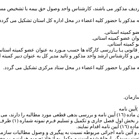
ل اقدام نمایند:
‏ ١٤‏‏- با ارائه ا
نمایند.
 مکلفند طبق ماده ٥٠ قانون تامین اجتماعی و آئین نامه اجرائی مربوطه نسبت به پیگیری و وص
ت رسیدگی ارجاع شده است مـوکول به اتـخاذ تصمیم هیـات مـربـوط